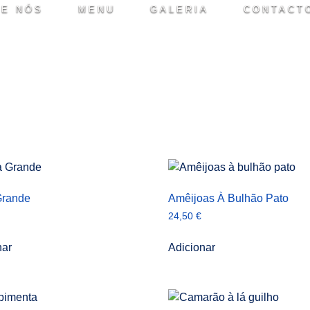
E NÓS
MENU
GALERIA
CONTACT
Grande
Amêijoas À Bulhão Pato
24,50
€
nar
Adicionar