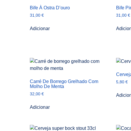
Bife À Ostra D’ouro
Bife P
31,00
€
31,00
€
Adicionar
Adicio
Cervej
Carré De Borrego Grelhado Com
5,80
€
Molho De Menta
32,00
€
Adicio
Adicionar