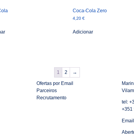
Cola
Coca-Cola Zero
4,20
€
nar
Adicionar
1
2
→
Ofertas por Email
Marin
Parceiros
Vilam
Recrutamento
tel:
+
+351 
Email
Abert