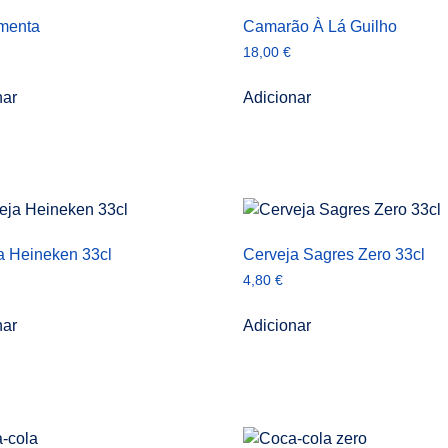
imenta
Camarão À Lá Guilho
18,00
€
nar
Adicionar
a Heineken 33cl
Cerveja Sagres Zero 33cl
4,80
€
nar
Adicionar