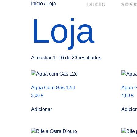
Início
/ Loja
INÍCIO
SOBR
Loja
A mostrar 1–16 de 23 resultados
Água Com Gás 12cl
Água 
3,00
€
4,80
€
Adicionar
Adicio