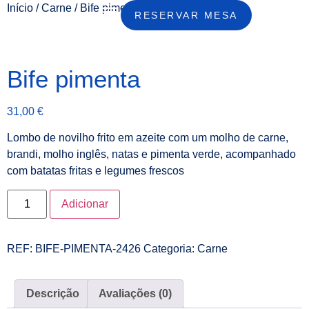
Início
/
Carne
/ Bife pimenta
RESERVAR MESA
Bife pimenta
31,00
€
Lombo de novilho frito em azeite com um molho de carne,
brandi, molho inglês, natas e pimenta verde, acompanhado
com batatas fritas e legumes frescos
Adicionar
REF:
BIFE-PIMENTA-2426
Categoria:
Carne
Descrição
Avaliações (0)